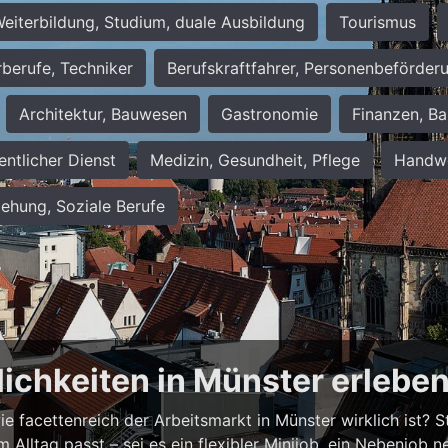
eiterbildung, Studium, duale Ausbildung
Tourismus
rberufe, Techniker
Berufskraftfahrer, Personenbeförder
Architektur, Bauwesen
Gastronomie
Finanzen, Ba
entlicher Dienst
Medizin, Gesundheit, Pflege
Handwe
iehung, Soziale Berufe
lichkeiten in Münster erlebe
 facettenreich der Arbeitsmarkt in Münster wirklich ist? Ste
em Alltag passt – sei es ein flexibler Minijob, ein Nebenjo