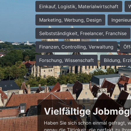
Einkauf, Logistik, Materialwirtschaft
W
Marketing, Werbung, Design
Ingenieu
Selbstständigkeit, Freelancer, Franchise
Finanzen, Controlling, Verwaltung
Öff
Forschung, Wissenschaft
Bildung, Erz
Vielfältige Jobmög
Haben Sie sich schon einmal gefragt, wie
genau die Tätigkeit, die perfekt zu Ihr