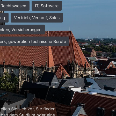
Rechtswesen
IT, Software
ung
Vertrieb, Verkauf, Sales
nken, Versicherungen
rk, gewerblich technische Berufe
n
llen Sie sich vor, Sie finden
b neben dem Studium oder eine