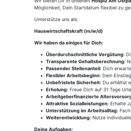
Wir bieten Dir in unserem
Hospiz Am Ostpa
Möglichkeit, Dein Startdatum flexibel zu g
Unterstütze uns als:
Hauswirtschaftskraft (m/w/d)
Wir haben da einiges für Dich:
Überdurchschnittliche Vergütung:
Di
Transparente Gehaltsberechnung:
Ne
Passender Stellenanteil:
Dich erwarte
Flexibler Arbeitsbeginn:
Dein Einstieg
Unbefristete Sicherheit:
Du erhältst e
Erholung:
Freue Dich auf 31 Tage Url
Arbeitgeberfinanzierte Altersvorsor
Attraktive Sozialleistungen:
Erhalte J
Unterstützung im Arbeitsalltag:
Fach-
Weiterentwicklung:
Nutze individuell
Deine Aufgaben: