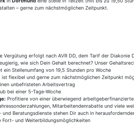
rk
in
Dortmund
eine Stelle in Teilzeit (mit bis zu 19,50 St
estalten – gerne zum nächstmöglichen Zeitpunkt.
e Vergütung erfolgt nach AVR DD, dem Tarif der Diakonie 
ugierig, wie sich Dein Gehalt berechnet? Unser Gehaltsrech
t ein Stellenumfang von 19,5 Stunden pro Woche
 ist flexibel und gerne zum nächstmöglichen Zeitpunkt mög
inen unbefristeten Arbeitsvertrag
aub bei einer 5-Tage-Woche
ge:
Profitiere von einer überwiegend arbeitgeberfinanzierte
ahressonderzahlungen, Mitarbeitendenrabatte und viele wei
 und Beratungsdienste stehen Dir auch in herausfordernden
e Fort- und Weiterbildungsmöglichkeiten