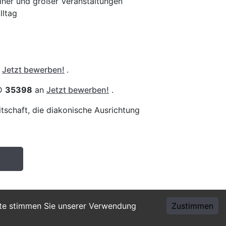
einer und großer Veranstaltungen
lltag
/
Jetzt bewerben!
.
ID
35398
an
Jetzt bewerben!
.
itschaft, die diakonische Ausrichtung
ite stimmen Sie unserer Verwendung
Zustimmen