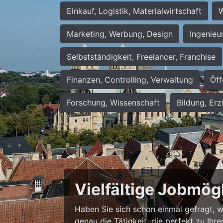
Einkauf, Logistik, Materialwirtschaft
W
Marketing, Werbung, Design
Ingenieu
Selbstständigkeit, Freelancer, Franchise
Finanzen, Controlling, Verwaltung
Öff
Forschung, Wissenschaft
Bildung, Erz
Vielfältige Jobmög
Haben Sie sich schon einmal gefragt, wie
genau die Tätigkeit, die perfekt zu Ihr