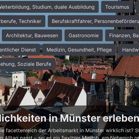
eiterbildung, Studium, duale Ausbildung
Tourismus
rberufe, Techniker
Berufskraftfahrer, Personenbeförder
Architektur, Bauwesen
Gastronomie
Finanzen, Ba
entlicher Dienst
Medizin, Gesundheit, Pflege
Handwe
iehung, Soziale Berufe
lichkeiten in Münster erlebe
 facettenreich der Arbeitsmarkt in Münster wirklich ist? Ste
em Alltag passt – sei es ein flexibler Minijob, ein Nebenjo