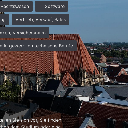
Rechtswesen
IT, Software
ung
Vertrieb, Verkauf, Sales
nken, Versicherungen
rk, gewerblich technische Berufe
n
llen Sie sich vor, Sie finden
b neben dem Studium oder eine