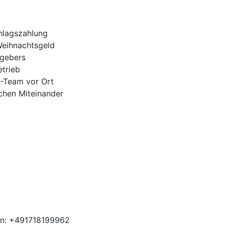
hlagszahlung
Weihnachtsgeld
tgebers
trieb
H-Team vor Ort
ichen Miteinander
en: +491718199962