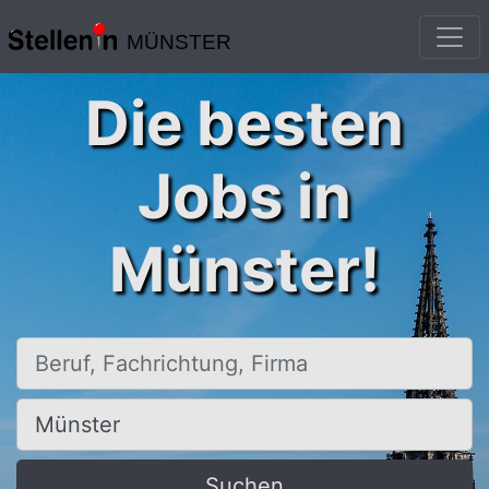
MÜNSTER
Die besten
Jobs in
Münster!
Beruf, Fachrichtung, Firma
Ort, Stadt
Suchen