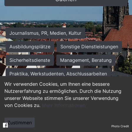
Journalismus, PR, Medien, Kultur
Ausbildungsplätze
Sonstige Dienstleistungen
Sicherheitsdienste
Management, Beratung
Praktika, Werkstudenten, Abschlussarbeiten
Wir verwenden Cookies, um Ihnen eine bessere
Personalwesen
Assistenz, Sekretariat
Nutzererfahrung zu ermöglichen. Durch die Nutzung
unserer Webseite stimmen Sie unserer Verwendung
Hilfskräfte, Aushilfs- und Nebenjobs
von Cookies zu.
Mehr Informationen
Einkauf, Logistik, Materialwirtschaft
Zustimmen
Photo Credit
Weiterbildung, Studium, duale Ausbildung