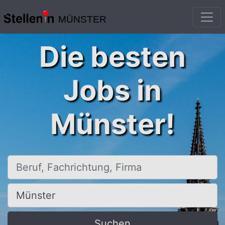
MÜNSTER
Die besten
Jobs in
Münster!
Beruf, Fachrichtung, Firma
Ort, Stadt
Suchen