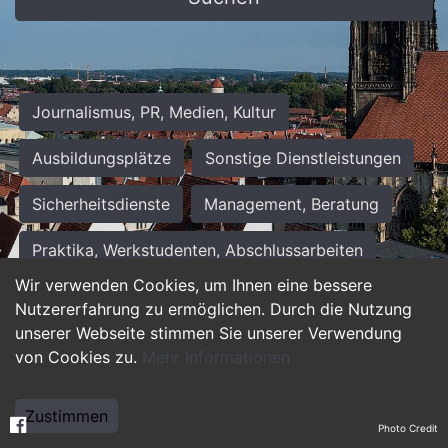
Journalismus, PR, Medien, Kultur
Ausbildungsplätze
Sonstige Dienstleistungen
Sicherheitsdienste
Management, Beratung
Praktika, Werkstudenten, Abschlussarbeiten
Wir verwenden Cookies, um Ihnen eine bessere
Personalwesen
Assistenz, Sekretariat
Nutzererfahrung zu ermöglichen. Durch die Nutzung
unserer Webseite stimmen Sie unserer Verwendung
Hilfskräfte, Aushilfs- und Nebenjobs
von Cookies zu.
Mehr Informationen
Einkauf, Logistik, Materialwirtschaft
Zustimmen
Photo Credit
Weiterbildung, Studium, duale Ausbildung