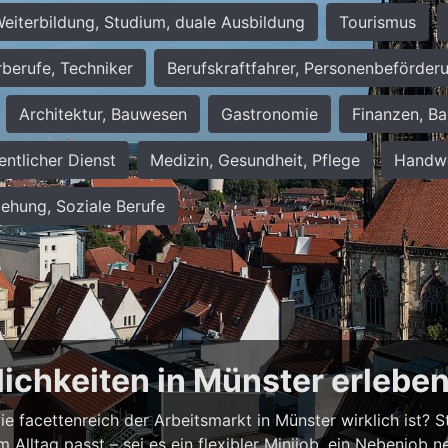
eiterbildung, Studium, duale Ausbildung
Tourismus
rberufe, Techniker
Berufskraftfahrer, Personenbeförder
Architektur, Bauwesen
Gastronomie
Finanzen, Ba
entlicher Dienst
Medizin, Gesundheit, Pflege
Handwe
iehung, Soziale Berufe
lichkeiten in Münster erlebe
 facettenreich der Arbeitsmarkt in Münster wirklich ist? Ste
em Alltag passt – sei es ein flexibler Minijob, ein Nebenjo