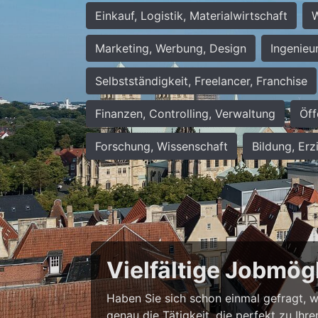
Einkauf, Logistik, Materialwirtschaft
W
Marketing, Werbung, Design
Ingenieu
Selbstständigkeit, Freelancer, Franchise
Finanzen, Controlling, Verwaltung
Öff
Forschung, Wissenschaft
Bildung, Erz
Vielfältige Jobmög
Haben Sie sich schon einmal gefragt, wie
genau die Tätigkeit, die perfekt zu Ihr