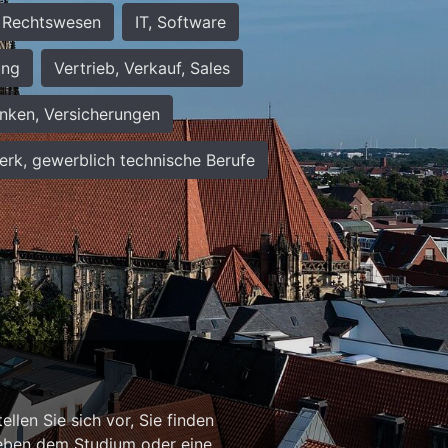
Rechtswesen
IT, Software
ung
Vertrieb, Verkauf, Sales
nken, Versicherungen
rk, gewerblich technische Berufe
n
llen Sie sich vor, Sie finden
b neben dem Studium oder eine