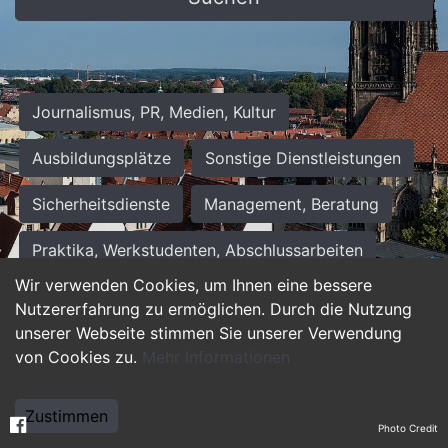
Journalismus, PR, Medien, Kultur
Ausbildungsplätze
Sonstige Dienstleistungen
Sicherheitsdienste
Management, Beratung
Praktika, Werkstudenten, Abschlussarbeiten
Wir verwenden Cookies, um Ihnen eine bessere
Personalwesen
Assistenz, Sekretariat
Nutzererfahrung zu ermöglichen. Durch die Nutzung
unserer Webseite stimmen Sie unserer Verwendung
Hilfskräfte, Aushilfs- und Nebenjobs
von Cookies zu.
Mehr Informationen
Einkauf, Logistik, Materialwirtschaft
Zustimmen
Photo Credit
Weiterbildung, Studium, duale Ausbildung