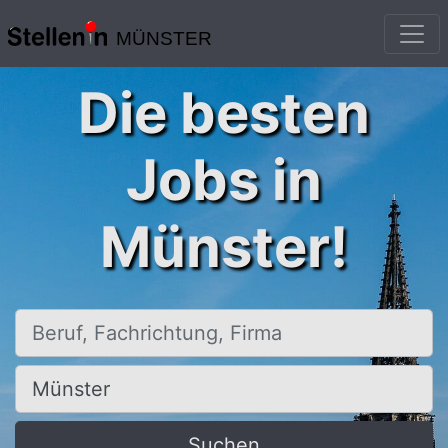
MÜNSTER
Die besten
Jobs in
Münster!
Beruf, Fachrichtung, Firma
Ort, Stadt
Suchen