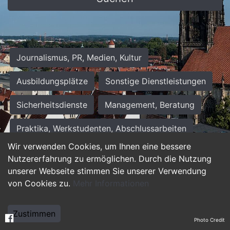
Journalismus, PR, Medien, Kultur
Ausbildungsplätze
Sonstige Dienstleistungen
Sicherheitsdienste
Management, Beratung
Praktika, Werkstudenten, Abschlussarbeiten
Wir verwenden Cookies, um Ihnen eine bessere
Personalwesen
Assistenz, Sekretariat
Nutzererfahrung zu ermöglichen. Durch die Nutzung
unserer Webseite stimmen Sie unserer Verwendung
Hilfskräfte, Aushilfs- und Nebenjobs
von Cookies zu.
Mehr Informationen
Einkauf, Logistik, Materialwirtschaft
Zustimmen
Photo Credit
Weiterbildung, Studium, duale Ausbildung