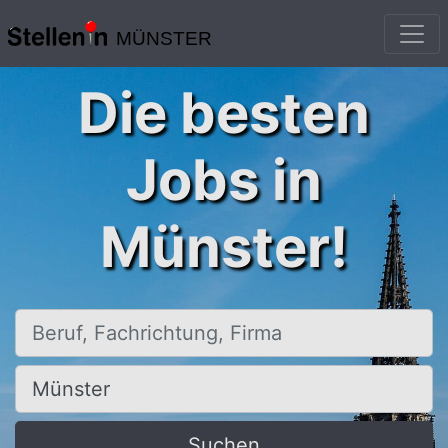
MÜNSTER
Die besten
Jobs in
Münster!
Beruf, Fachrichtung, Firma
Ort, Stadt
Suchen