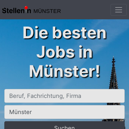
MÜNSTER
Die besten
Jobs in
Münster!
Beruf, Fachrichtung, Firma
Ort, Stadt
Suchen