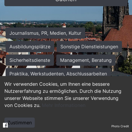
Journalismus, PR, Medien, Kultur
Ausbildungsplätze
Sonstige Dienstleistungen
Sicherheitsdienste
Management, Beratung
Praktika, Werkstudenten, Abschlussarbeiten
Wir verwenden Cookies, um Ihnen eine bessere
Personalwesen
Assistenz, Sekretariat
Nutzererfahrung zu ermöglichen. Durch die Nutzung
unserer Webseite stimmen Sie unserer Verwendung
Hilfskräfte, Aushilfs- und Nebenjobs
von Cookies zu.
Mehr Informationen
Einkauf, Logistik, Materialwirtschaft
Zustimmen
Photo Credit
Weiterbildung, Studium, duale Ausbildung