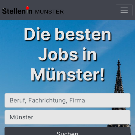
MÜNSTER
Die besten
Jobs in
Münster!
Beruf, Fachrichtung, Firma
Ort, Stadt
Suchen