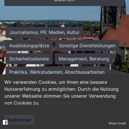
Journalismus, PR, Medien, Kultur
Ausbildungsplätze
Sonstige Dienstleistungen
Sicherheitsdienste
Management, Beratung
Praktika, Werkstudenten, Abschlussarbeiten
Wir verwenden Cookies, um Ihnen eine bessere
Personalwesen
Assistenz, Sekretariat
Nutzererfahrung zu ermöglichen. Durch die Nutzung
unserer Webseite stimmen Sie unserer Verwendung
Hilfskräfte, Aushilfs- und Nebenjobs
von Cookies zu.
Mehr Informationen
Einkauf, Logistik, Materialwirtschaft
Zustimmen
Photo Credit
Weiterbildung, Studium, duale Ausbildung