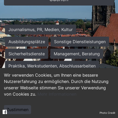
Journalismus, PR, Medien, Kultur
Ausbildungsplätze
Sonstige Dienstleistungen
Sicherheitsdienste
Management, Beratung
Praktika, Werkstudenten, Abschlussarbeiten
Wir verwenden Cookies, um Ihnen eine bessere
Personalwesen
Assistenz, Sekretariat
Nutzererfahrung zu ermöglichen. Durch die Nutzung
unserer Webseite stimmen Sie unserer Verwendung
Hilfskräfte, Aushilfs- und Nebenjobs
von Cookies zu.
Mehr Informationen
Einkauf, Logistik, Materialwirtschaft
Zustimmen
Photo Credit
Weiterbildung, Studium, duale Ausbildung