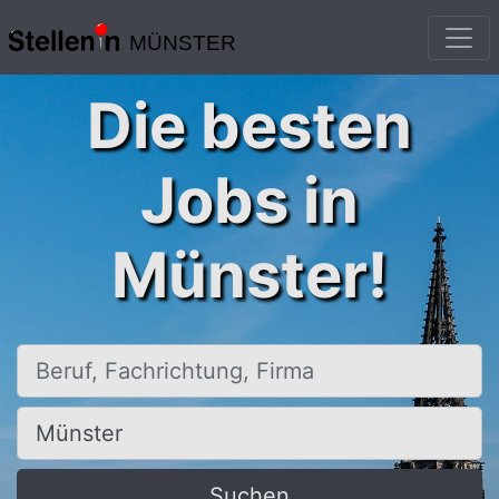
MÜNSTER
Die besten
Jobs in
Münster!
Beruf, Fachrichtung, Firma
Ort, Stadt
Suchen