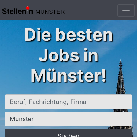
MÜNSTER
Die besten
Jobs in
Münster!
Beruf, Fachrichtung, Firma
Ort, Stadt
Suchen