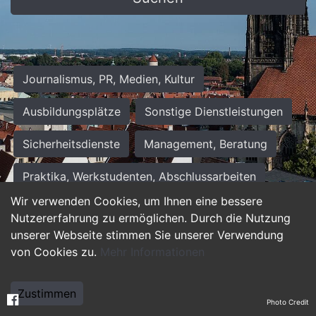
Journalismus, PR, Medien, Kultur
Ausbildungsplätze
Sonstige Dienstleistungen
Sicherheitsdienste
Management, Beratung
Praktika, Werkstudenten, Abschlussarbeiten
Wir verwenden Cookies, um Ihnen eine bessere
Personalwesen
Assistenz, Sekretariat
Nutzererfahrung zu ermöglichen. Durch die Nutzung
unserer Webseite stimmen Sie unserer Verwendung
Hilfskräfte, Aushilfs- und Nebenjobs
von Cookies zu.
Mehr Informationen
Einkauf, Logistik, Materialwirtschaft
Zustimmen
Photo Credit
Weiterbildung, Studium, duale Ausbildung