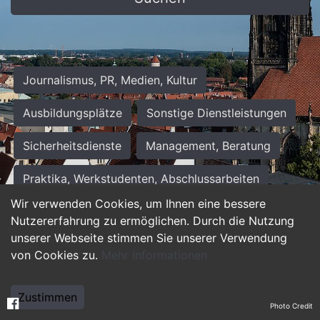
Journalismus, PR, Medien, Kultur
Ausbildungsplätze
Sonstige Dienstleistungen
Sicherheitsdienste
Management, Beratung
Praktika, Werkstudenten, Abschlussarbeiten
Wir verwenden Cookies, um Ihnen eine bessere
Personalwesen
Assistenz, Sekretariat
Nutzererfahrung zu ermöglichen. Durch die Nutzung
unserer Webseite stimmen Sie unserer Verwendung
Hilfskräfte, Aushilfs- und Nebenjobs
von Cookies zu.
Mehr Informationen
Einkauf, Logistik, Materialwirtschaft
Zustimmen
Photo Credit
Weiterbildung, Studium, duale Ausbildung