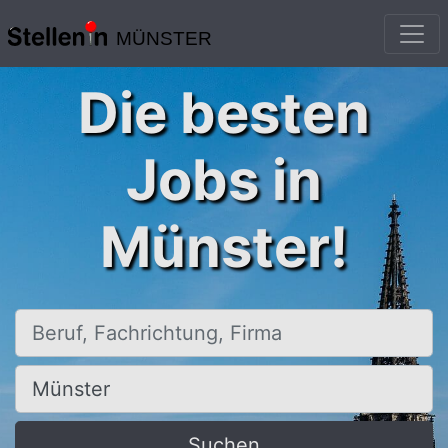
MÜNSTER
Die besten
Jobs in
Münster!
Beruf, Fachrichtung, Firma
Ort, Stadt
Suchen