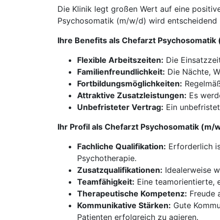
Die Klinik legt großen Wert auf eine positi
Psychosomatik (m/w/d) wird entscheidend zu
Ihre Benefits als Chefarzt Psychosomatik
Flexible Arbeitszeiten:
Die Einsatzzeit
Familienfreundlichkeit:
Die Nächte, Wo
Fortbildungsmöglichkeiten:
Regelmäßi
Attraktive Zusatzleistungen:
Es werde
Unbefristeter Vertrag:
Ein unbefriste
Ihr Profil als Chefarzt Psychosomatik (m/
Fachliche Qualifikation:
Erforderlich i
Psychotherapie.
Zusatzqualifikationen:
Idealerweise w
Teamfähigkeit:
Eine teamorientierte, 
Therapeutische Kompetenz:
Freude a
Kommunikative Stärken:
Gute Kommuni
Patienten erfolgreich zu agieren.