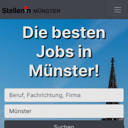
MÜNSTER
Die besten
Jobs in
Münster!
Beruf, Fachrichtung, Firma
Ort, Stadt
Suchen