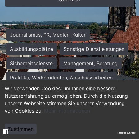
Journalismus, PR, Medien, Kultur
Ausbildungsplätze
Sonstige Dienstleistungen
Sicherheitsdienste
Management, Beratung
Praktika, Werkstudenten, Abschlussarbeiten
Wir verwenden Cookies, um Ihnen eine bessere
Personalwesen
Assistenz, Sekretariat
Nutzererfahrung zu ermöglichen. Durch die Nutzung
unserer Webseite stimmen Sie unserer Verwendung
Hilfskräfte, Aushilfs- und Nebenjobs
von Cookies zu.
Mehr Informationen
Einkauf, Logistik, Materialwirtschaft
Zustimmen
Photo Credit
Weiterbildung, Studium, duale Ausbildung