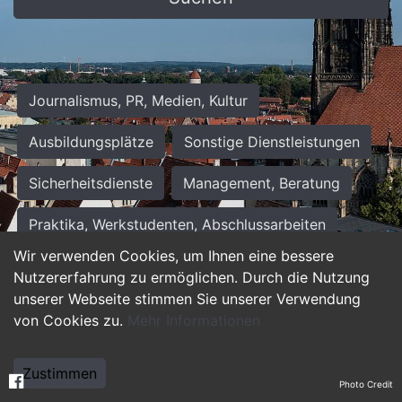
Journalismus, PR, Medien, Kultur
Ausbildungsplätze
Sonstige Dienstleistungen
Sicherheitsdienste
Management, Beratung
Praktika, Werkstudenten, Abschlussarbeiten
Wir verwenden Cookies, um Ihnen eine bessere
Personalwesen
Assistenz, Sekretariat
Nutzererfahrung zu ermöglichen. Durch die Nutzung
unserer Webseite stimmen Sie unserer Verwendung
Hilfskräfte, Aushilfs- und Nebenjobs
von Cookies zu.
Mehr Informationen
Einkauf, Logistik, Materialwirtschaft
Zustimmen
Photo Credit
Weiterbildung, Studium, duale Ausbildung