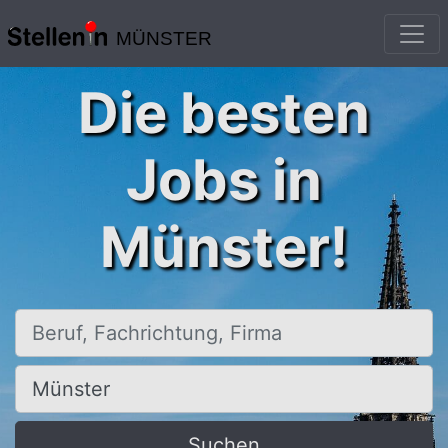
MÜNSTER
Die besten
Jobs in
Münster!
Beruf, Fachrichtung, Firma
Ort, Stadt
Suchen