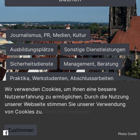
Journalismus, PR, Medien, Kultur
Ausbildungsplätze
Sonstige Dienstleistungen
Sicherheitsdienste
Management, Beratung
Praktika, Werkstudenten, Abschlussarbeiten
Wir verwenden Cookies, um Ihnen eine bessere
Personalwesen
Assistenz, Sekretariat
Nutzererfahrung zu ermöglichen. Durch die Nutzung
unserer Webseite stimmen Sie unserer Verwendung
Hilfskräfte, Aushilfs- und Nebenjobs
von Cookies zu.
Mehr Informationen
Einkauf, Logistik, Materialwirtschaft
Zustimmen
Photo Credit
Weiterbildung, Studium, duale Ausbildung