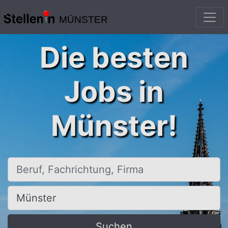
MÜNSTER
Die besten
Jobs in
Münster!
Beruf, Fachrichtung, Firma
Ort, Stadt
Suchen