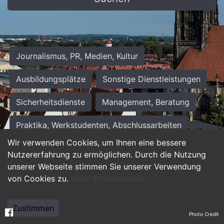
Journalismus, PR, Medien, Kultur
Ausbildungsplätze
Sonstige Dienstleistungen
Sicherheitsdienste
Management, Beratung
Praktika, Werkstudenten, Abschlussarbeiten
Wir verwenden Cookies, um Ihnen eine bessere
Personalwesen
Assistenz, Sekretariat
Nutzererfahrung zu ermöglichen. Durch die Nutzung
unserer Webseite stimmen Sie unserer Verwendung
Hilfskräfte, Aushilfs- und Nebenjobs
von Cookies zu.
Mehr Informationen
Einkauf, Logistik, Materialwirtschaft
Zustimmen
Photo Credit
Weiterbildung, Studium, duale Ausbildung