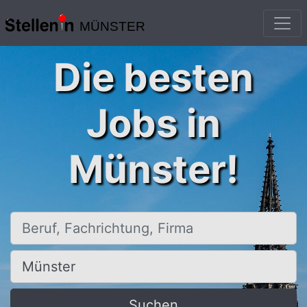
MÜNSTER
Die besten
Jobs in
Münster!
Beruf, Fachrichtung, Firma
Ort, Stadt
Suchen