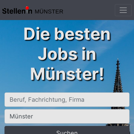
MÜNSTER
Die besten
Jobs in
Münster!
Beruf, Fachrichtung, Firma
Ort, Stadt
Suchen