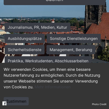
Journalismus, PR, Medien, Kultur
Ausbildungsplätze
Sonstige Dienstleistungen
Sicherheitsdienste
Management, Beratung
Praktika, Werkstudenten, Abschlussarbeiten
Wir verwenden Cookies, um Ihnen eine bessere
Personalwesen
Assistenz, Sekretariat
Nutzererfahrung zu ermöglichen. Durch die Nutzung
unserer Webseite stimmen Sie unserer Verwendung
Hilfskräfte, Aushilfs- und Nebenjobs
von Cookies zu.
Mehr Informationen
Einkauf, Logistik, Materialwirtschaft
Zustimmen
Photo Credit
Weiterbildung, Studium, duale Ausbildung