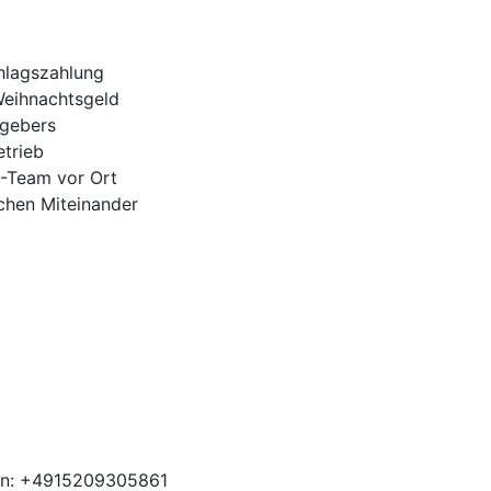
hlagszahlung
Weihnachtsgeld
tgebers
trieb
H-Team vor Ort
ichen Miteinander
ben: +4915209305861