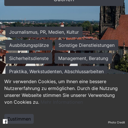
Journalismus, PR, Medien, Kultur
Ausbildungsplätze
Sonstige Dienstleistungen
Sicherheitsdienste
Management, Beratung
Praktika, Werkstudenten, Abschlussarbeiten
Wir verwenden Cookies, um Ihnen eine bessere
Personalwesen
Assistenz, Sekretariat
Nutzererfahrung zu ermöglichen. Durch die Nutzung
unserer Webseite stimmen Sie unserer Verwendung
Hilfskräfte, Aushilfs- und Nebenjobs
von Cookies zu.
Mehr Informationen
Einkauf, Logistik, Materialwirtschaft
Zustimmen
Photo Credit
Weiterbildung, Studium, duale Ausbildung