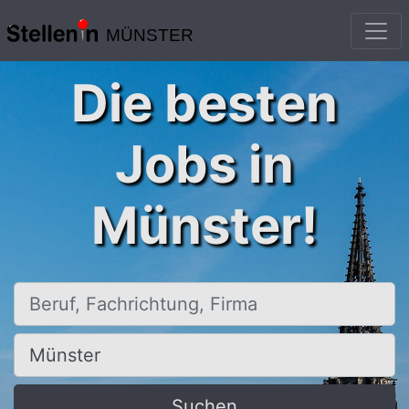
MÜNSTER
Die besten
Jobs in
Münster!
Beruf, Fachrichtung, Firma
Ort, Stadt
Suchen