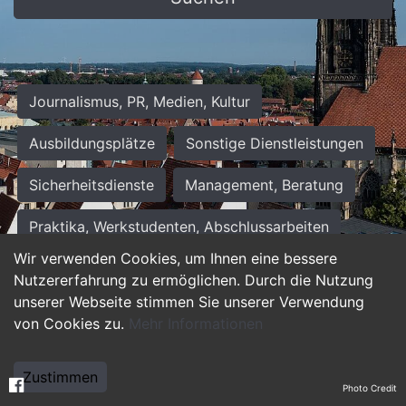
Journalismus, PR, Medien, Kultur
Ausbildungsplätze
Sonstige Dienstleistungen
Sicherheitsdienste
Management, Beratung
Praktika, Werkstudenten, Abschlussarbeiten
Wir verwenden Cookies, um Ihnen eine bessere
Personalwesen
Assistenz, Sekretariat
Nutzererfahrung zu ermöglichen. Durch die Nutzung
unserer Webseite stimmen Sie unserer Verwendung
Hilfskräfte, Aushilfs- und Nebenjobs
von Cookies zu.
Mehr Informationen
Einkauf, Logistik, Materialwirtschaft
Zustimmen
Photo Credit
Weiterbildung, Studium, duale Ausbildung