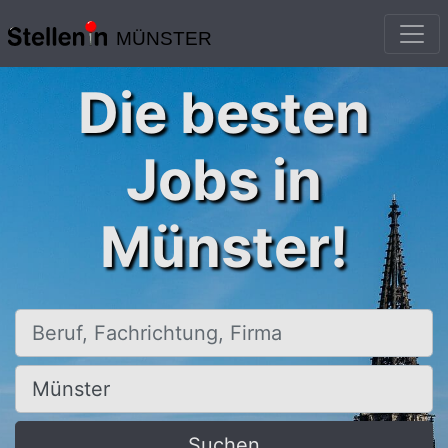
MÜNSTER
Die besten
Jobs in
Münster!
Beruf, Fachrichtung, Firma
Ort, Stadt
Suchen