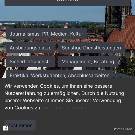
Journalismus, PR, Medien, Kultur
Ausbildungsplätze
Sonstige Dienstleistungen
Sicherheitsdienste
Management, Beratung
Praktika, Werkstudenten, Abschlussarbeiten
Wir verwenden Cookies, um Ihnen eine bessere
Personalwesen
Assistenz, Sekretariat
Nutzererfahrung zu ermöglichen. Durch die Nutzung
unserer Webseite stimmen Sie unserer Verwendung
Hilfskräfte, Aushilfs- und Nebenjobs
von Cookies zu.
Mehr Informationen
Einkauf, Logistik, Materialwirtschaft
Zustimmen
Photo Credit
Weiterbildung, Studium, duale Ausbildung