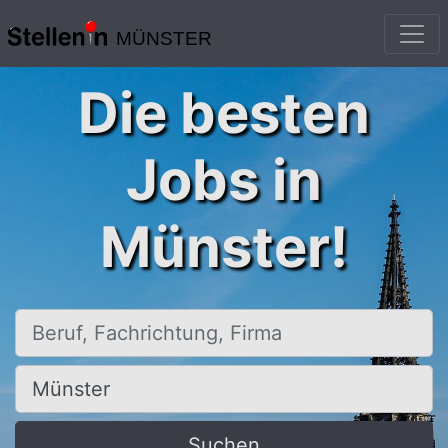
MÜNSTER
Die besten
Jobs in
Münster!
Beruf, Fachrichtung, Firma
Ort, Stadt
Suchen